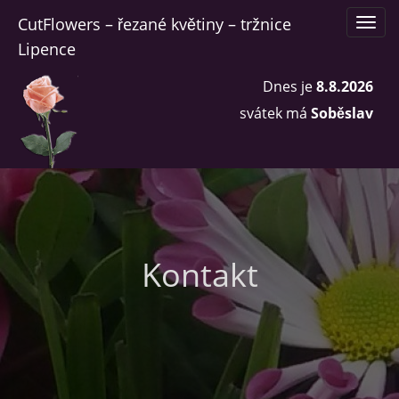
Skip
CutFlowers – řezané květiny – tržnice
to
content
Lipence
Dnes je
8.8.2026
svátek má
Soběslav
Kontakt