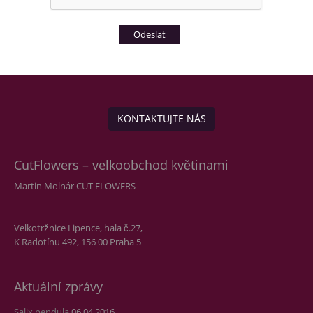
KONTAKTUJTE NÁS
CutFlowers – velkoobchod květinami
Martin Molnár CUT FLOWERS
Velkotržnice Lipence, hala č.27,
K Radotínu 492, 156 00 Praha 5
Aktuální zprávy
Salix pendula
06.04.2016