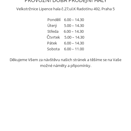
PROVOZNÍ DOBA PRODEJNÍ HALY
Velkotržnice Lipence hala č.27,ul.K Radotínu 492, Praha 5
Pondělí 6.00 – 14.30
Úterý 5.00 – 14.30
Středa 6.00 – 14.30
Čtvrtek 5.00 – 14.30
Pátek 6.00 – 14.30
Sobota 6.00 – 11.00
Děkujeme Všem za návštěvu našich stránek a těšíme se na Vaše
možné náměty a připomínky.