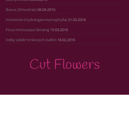
Buxus (Zimostráz)
06.04.2016
Hortenzie (Hydrangea macrophylla)
21.03.2016
Ficus microcarpa Ginseng
15.03.2016
Velký výběr hrnkových květin
18.02.2016
Cut Flowers